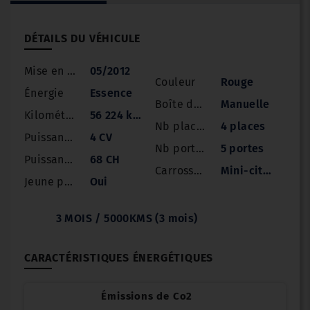
DÉTAILS DU VÉHICULE
Mise en circulation
05/2012
Couleur
Rouge
Énergie
Essence
Boîte de vitesse
Manuelle
Kilométrage
56 224 km
Nb places
4 places
Puissance
4 CV
Nb portes
5 portes
Puissance réelle
68 CH
Carrosserie
Mini-citadines
Jeune permis
Oui
3 MOIS / 5000KMS (3 mois)
CARACTÉRISTIQUES ÉNERGÉTIQUES
Émissions de Co2