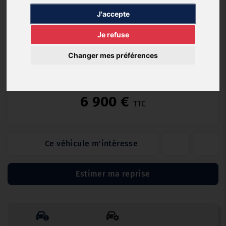
Essence
56 224 km
05/2012
Manuelle
J'accepte
Je refuse
Changer mes préférences
3 MOIS / 5000KMS (3 mois)
6 900 €
TTC
Ce véhicule m'intéresse
Estimer ma reprise