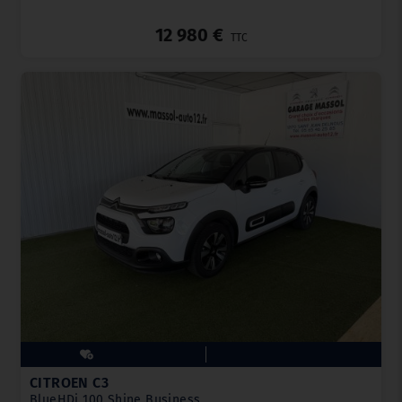
_
12 980 €
TTC
CITROËN C3
BlueHDi 100 Shine Business