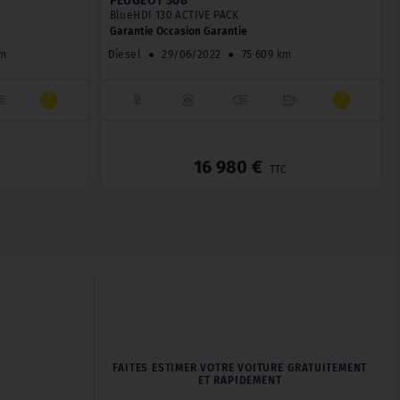
PEUGEOT 308
BlueHDI 130 ACTIVE PACK
Garantie Occasion Garantie
km
Diesel
●
29/06/2022
●
75 609 km
_
_
16 980 €
TTC
FAITES ESTIMER VOTRE VOITURE GRATUITEMENT
ET RAPIDEMENT