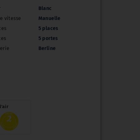
r
Blanc
e vitesse
Manuelle
ces
5 places
tes
5 portes
erie
Berline
'air