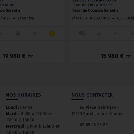
08
CITROËN C5 AIRCROSS
T8 Allure
BlueHDi 130 EAT8 Shine
ion Garantie
Garantie Occasion Garantie
1/2020
●
73 507 km
Diesel
●
07/08/2019
●
106 800 
_
19 980 €
15 980 €
TTC
TTC
NOS HORAIRES
NOUS CONTACTER
Lundi :
Fermé
64 Place Saint-jean
Mardi :
8h00 à 12h00 et
12170 Saint-jean-delnous
13h30 à 18h00
05 65 46 25 85
Mercredi :
8h00 à 12h00 et
13h30 à 18h00