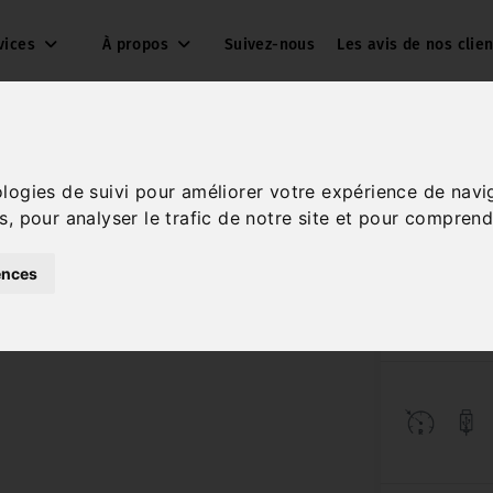
vices
À propos
Suivez-nous
Les avis de nos clien
ologies de suivi pour améliorer votre expérience de navi
s, pour analyser le trafic de notre site et pour comprend
1
ences
Réf. 260059
Diesel