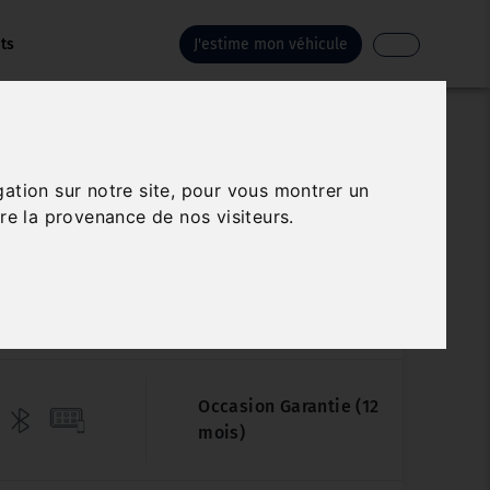
ts
J'estime mon véhicule
OPEL CROSSLAND
gation sur notre site, pour vous montrer un
re la provenance de nos visiteurs.
.5 DIESEL 110CH ELEGANCE
Véhicule sur parc
95 432 km
12/2023
Manuelle
Occasion Garantie (12
mois)