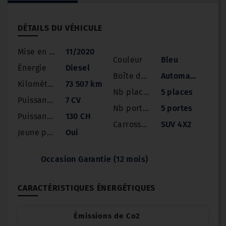
DÉTAILS DU VÉHICULE
Mise en circulation
11/2020
Couleur
Bleu
Énergie
Diesel
Boîte de vitesse
Automatique
Kilométrage
73 507 km
Nb places
5 places
Puissance
7 CV
Nb portes
5 portes
Puissance réelle
130 CH
Carrosserie
SUV 4X2
Jeune permis
Oui
Occasion Garantie (12 mois)
CARACTÉRISTIQUES ÉNERGÉTIQUES
Émissions de Co2