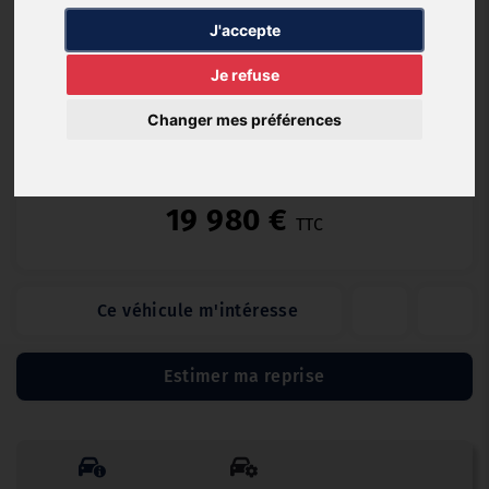
Diesel
73 507 km
11/2020
Automatique
J'accepte
Je refuse
Changer mes préférences
Occasion Garantie (12 mois)
19 980 €
TTC
Ce véhicule m'intéresse
Estimer ma reprise