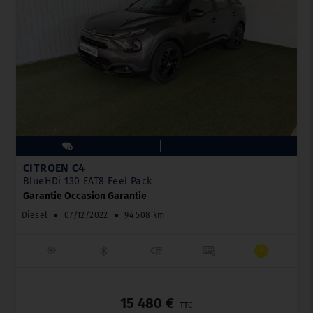
CITROËN C4
BlueHDi 130 EAT8 Feel Pack
Garantie Occasion Garantie
Diesel
●
07/12/2022
●
94 508 km
_
15 480 €
TTC