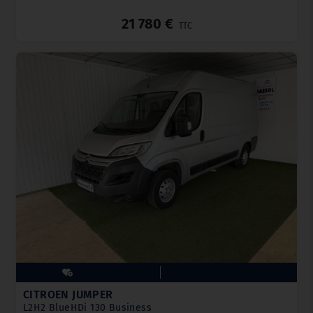
_
21 780 €
TTC
CITROËN JUMPER
L2H2 BlueHDi 130 Business