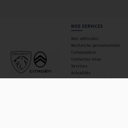
NOS SERVICES
Nos véhicules
Recherche personnalisée
Comparateur
Contactez-nous
Services
Actualités
J'estime mon véhicule
Suivez-nous
Les avis de nos clients
© 2026 TEC3H
- Tous droits réservés