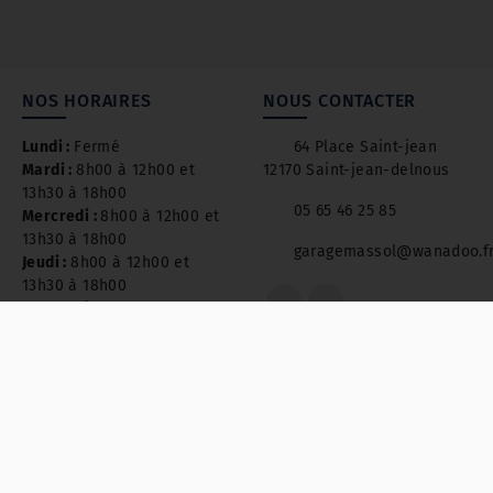
NOS HORAIRES
NOUS CONTACTER
Lundi :
Fermé
64 Place Saint-jean
Mardi :
8h00 à 12h00 et
12170 Saint-jean-delnous
13h30 à 18h00
05 65 46 25 85
Mercredi :
8h00 à 12h00 et
13h30 à 18h00
garagemassol@wanadoo.f
Jeudi :
8h00 à 12h00 et
13h30 à 18h00
Vendredi :
8h00 à 12h00 et
13h30 à 18h00
Samedi :
8h00 à 12h00
Dimanche :
Fermé
Mentions légal
Pensez à covoiturer #SeDéplacerMoinsPolluer