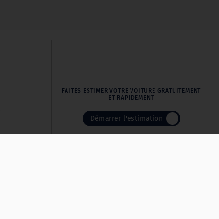
FAITES ESTIMER VOTRE VOITURE GRATUITEMENT
ET RAPIDEMENT
r
Démarrer l'estimation
|
|
es
Politique de protection des données personnelles
Cookies