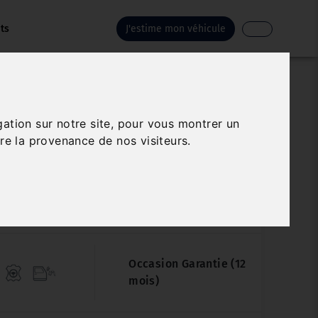
ts
J'estime mon véhicule
PEUGEOT 308
gation sur notre site, pour vous montrer un
re la provenance de nos visiteurs.
UEHDI 130 EAT8 ACTIVE PACK
Véhicule sur parc
81 169 km
01/2023
Automatique
Occasion Garantie (12
mois)