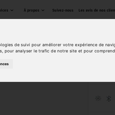
vices
À propos
Suivez-nous
Les avis de nos clien
ologies de suivi pour améliorer votre expérience de navi
s, pour analyser le trafic de notre site et pour comprend
BL
ences
Réf. 260013
Diesel