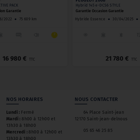
8
PEUGEOT 2008
CTIVE PACK
Hybrid 145 e-DCS6 STYLE
ion Garantie
Garantie Occasion Garantie
6/2022
●
75 609 km
Hybride Essence
●
30/04/2025
●
_
16 980 €
21 780 €
TTC
TTC
NOS HORAIRES
NOUS CONTACTER
Lundi :
Fermé
64 Place Saint-jean
Mardi :
8h00 à 12h00 et
12170 Saint-jean-delnous
13h30 à 18h00
05 65 46 25 85
Mercredi :
8h00 à 12h00 et
13h30 à 18h00