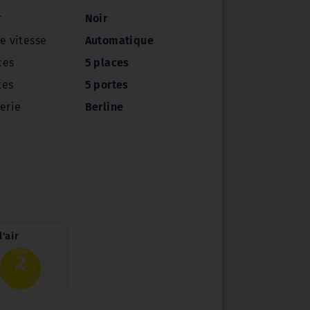
r
Noir
e vitesse
Automatique
ces
5 places
tes
5 portes
erie
Berline
'air