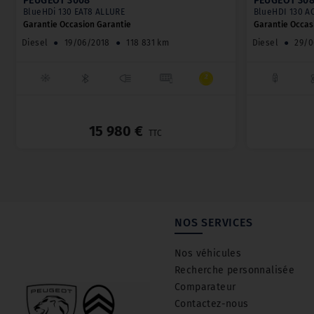
PEUGEOT 3008
PEUGEOT 30
BlueHDi 130 EAT8 ALLURE
BlueHDI 130 A
Garantie Occasion Garantie
Garantie Occas
Diesel
●
19/06/2018
●
118 831 km
Diesel
●
29/0
_
15 980 €
TTC
NOS SERVICES
Nos véhicules
Recherche personnalisée
Comparateur
Contactez-nous