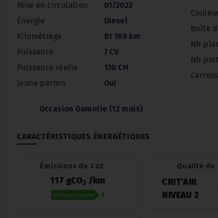
Mise en circulation
01/2023
Couleu
Énergie
Diesel
Boîte d
Kilométrage
81 169 km
Nb pla
Puissance
7 CV
Nb por
Puissance réelle
130 CH
Carross
Jeune permis
Oui
Occasion Garantie (12 mois)
CARACTÉRISTIQUES ÉNERGÉTIQUES
Émissions de Co2
Qualité de l
117 gCO
/km
CRIT'AIR
2
NIVEAU 2